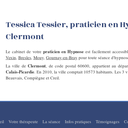
Tessica Tessier, praticien en 
Clermont
praticien en Hypnose
Le cabinet de votre
est facilement accessi
Vexin
,
Bresles
,
Mouy
,
Gournay-en-Bray
pour toute séance d'hypnos
Clermont
La ville de
, de code postal 60600, appartient au dép
Calais-Picardie
. En 2010, la ville comptait 10573 habitants. Les 3 v
Beauvais, Compiègne et Creil.
eil
Votre thérapeute
La séance
Infos pratiques
Témoignages
Co