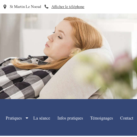
St Martin Le Noeud
Afficher le téléphone
Pratiques
La séance
Infos pratiques
Témoignages
Contact