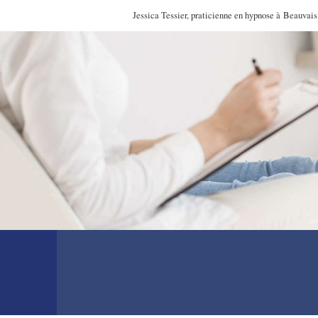
Jessica Tessier, praticienne en hypnose à Beauvais