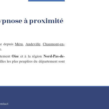
Hypnose à proximité
ble depuis
Méru
,
Andeville
,
Chaumont-en-
e.
Oise
Nord-Pas-de-
artement
et à la région
illes les plus peuplées du département sont
ntact